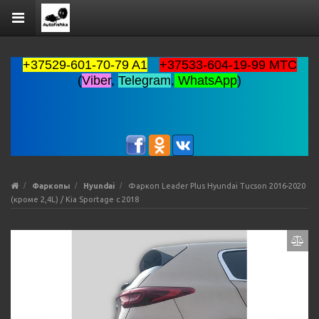
+37529-601-70-79 A1
+37533-604-19-99 MTC
(
Viber
,
Telegram
,
WhatsApp
)
Фаркопы
Hyundai
Фаркоп Leader Plus Hyundai Tucson 2016-2020
(кроме 2,4L) / Kia Sportage с 2018
Previous
Ne