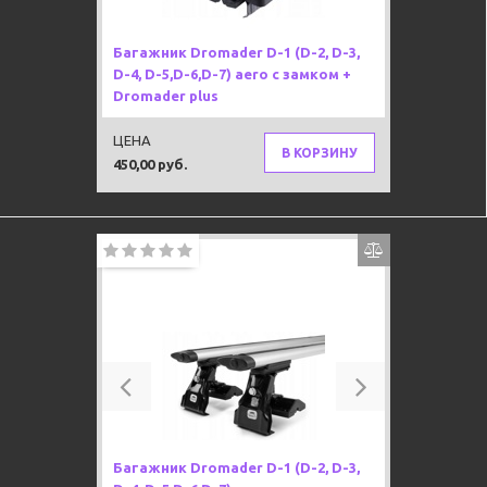
Багажник Dromader D-1 (D-2, D-3,
D-4, D-5,D-6,D-7) aero с замком +
Dromader plus
ЦЕНА
В КОРЗИНУ
450,00 руб.
Previous
Next
Багажник Dromader D-1 (D-2, D-3,