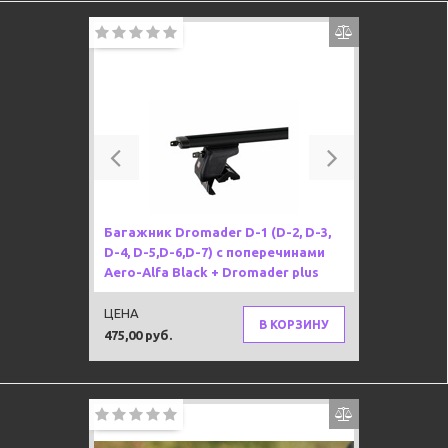
Previous
Next
Багажник Dromader D-1 (D-2, D-3,
D-4, D-5,D-6,D-7) с поперечинами
Aero-Alfa Black + Dromader plus
ЦЕНА
В КОРЗИНУ
475,00 руб.