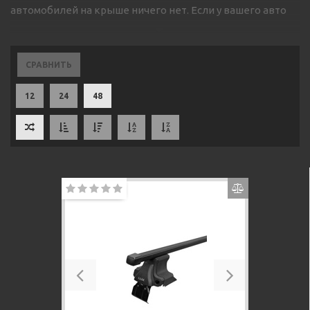
автомобилей на крыше ничего нет. Если у вашего авто
голая крыша, а вам необходимо установить поперечный
багажник, вы всегда сможете купить автобагажник в
нашем магазине Autofishka.by. Мы сможем подобрать
СРАВНИТЬ
багажник на крышу для конкретного автомобиля и
осуществить его доставку по Минску, а также во все
12
24
48
города Беларуси.
Во многих современных автомобилях, у которых нет
желобов и рейлингов, можно установить багажник на
гладкую крышу, в этом случае опоры ставятся на крышу
и дополнительно специальные зацепы крепятся за
дверные проемы. Такой способ крепления поперечин
широко распространен, надежен и безопасен, если Вы
правильно произвели установку автобагажника для
гладкой крыши.
Previous
Next