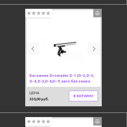
Previous
Next
Багажник Dromader D-1 (D-2, D-3,
D-4, D-5,D-6,D-7) aero без замка
ЦЕНА
В КОРЗИНУ
350,00 руб.