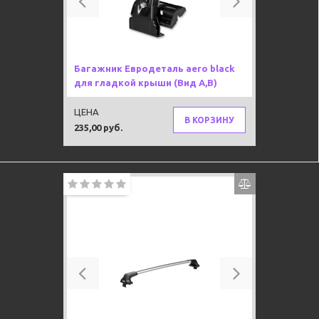
Багажник Евродеталь aero black
для гладкой крыши (Вид A,B)
ЦЕНА
В КОРЗИНУ
235,00 руб.
Previous
Next