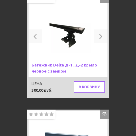
Previous
Next
Багажник Delta Д-1 , Д-2 крыло
черное с замком
ЦЕНА
В КОРЗИНУ
300,00 руб.