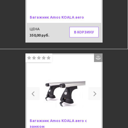
Багажник Amos KOALA aero
ЦЕНА
В КОРЗИНУ
350,00 руб.
Previous
Next
Багажник Amos KOALA aero с
замком