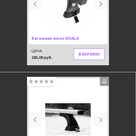
Previous
Next
Багажник Amos KOALA
ЦЕНА
В КОРЗИНУ
285,00 руб.
Previous
Next