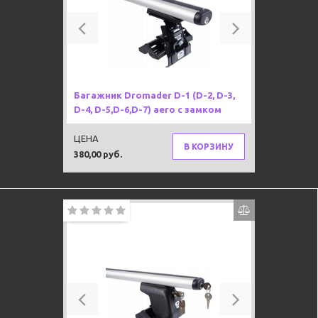
Previous
Next
Багажник Dromader D-1 (D-2, D-3,
D-4, D-5,D-6,D-7) aero с замком
ЦЕНА
В КОРЗИНУ
380,00 руб.
Previous
Next