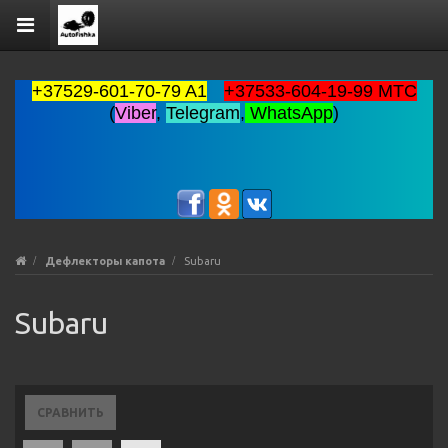
+37529-601-70-79 A1
+37533-604-19-99 MTC
(
Viber
,
Telegram
,
WhatsApp
)
Дефлекторы капота
Subaru
Subaru
СРАВНИТЬ