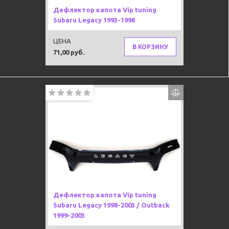
Дефлектор капота Vip tuning
Subaru Legacy 1993-1998
ЦЕНА
В КОРЗИНУ
71,00 руб.
Дефлектор капота Vip tuning
Subaru Legacy 1998-2003 / Outback
1999-2003