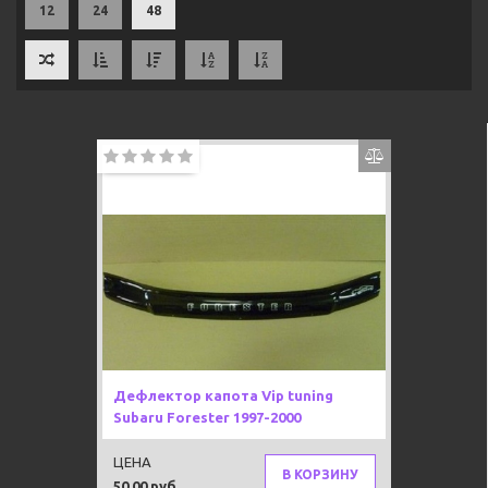
12
24
48
Дефлектор капота Vip tuning
Subaru Forester 1997-2000
ЦЕНА
В КОРЗИНУ
50,00 руб.