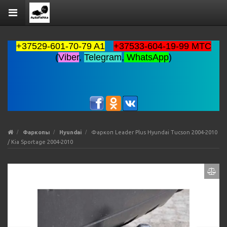
+37529-601-70-79 A1
+37533-604-19-99 MTC
(
Viber
,
Telegram
,
WhatsApp
)
Фаркопы
Hyundai
Фаркоп Leader Plus Hyundai Tucson 2004-2010
/ Kia Sportage 2004-2010
Previous
Ne