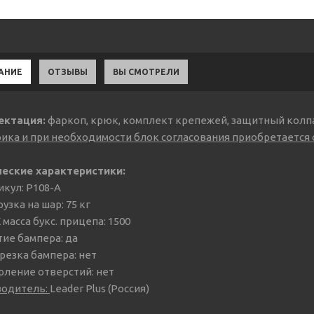
АНИЕ
ОТЗЫВЫ
ВЫ СМОТРЕЛИ
ектация:
фаркоп, крюк, комплект крепежей, защитный колпа
ика и при необходимости блок согласования приобретается о
ческие характеристики:
икул: P108-A
узка на шар: 75 кг
масса букс. прицепа: 1500
тие бампера: да
резка бампера: нет
рление отверстий: нет
водитель:
Leader Plus (Россия)