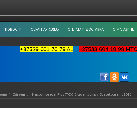
НОВОСТИ
ОБРАТНАЯ СВЯЗЬ
ОПЛАТА И ДОСТАВКА
О МАГАЗИНЕ
+37529-601-70-79 A1
+37533-604-19-99 MT
опы
Citroen
Фаркоп Leader Plus (ТСУ) Citroen Jumpy; Spacetourer; c 2016