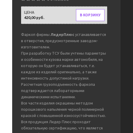
ЦЕНА
В КОРЗИНУ
420,00 руб.
Фаркоп фирмы
ЛидерПлюс
устанавливается
в отверстия, предусмотренные заводом-
изготовителем.
При разработку ТСУ были учтены параметры
и особенности кузова марки автомобиля, на
которую он будет устанавливаться, т.е.
каждое из изделий оригинально, а также
интенсивность допустимой нагрузки.
Рассчетная грузоподъемность фаркопа
подтверждается лабораторными
динамическими испытаниями.
Все части изделия окрашены методом
порошкового напыления черной полимерной
краской с повышенной износоустойчивостью.
Вся продукция Лидер Плюс проходит
обязательную сертификацию, что является