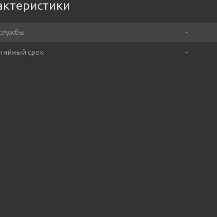
актеристики
службы
-
тийный срок
-