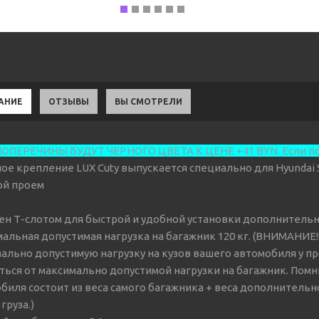
АНИЕ
ОТЗЫВЫ
ВЫ СМОТРЕЛИ
ОПЕРЕЧИНЫ БУДУТ ЧЕРНОГО ЦВЕТА К ЦЕНЕ +41 BYN. Если поп
ое крепление LUX Cuty выпускается специально для Hyundai Solar
ой проем
н Т-слотом для быстрой и удобной установки дополнительн
альная допустимая нагрузка на багажник 120 кг. (ВНИМАНИЕ!
ально допустимую нагрузку на кузов вашего автомобиля у п
ться от максимально допустимой нагрузки на багажник. Помни
биля состоит из веса самого багажника + веса дополнительно
груза.)