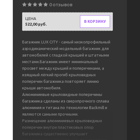
0 отзывов
ЦЕНА
В КОРЗИНУ
522,00 руб.
Багажник LUX CITY - самый низкопрофильный
аэродинамический модельный багажник для
автомобилей с гладкой крышей и штатными
местами.Багажник имеет минимальный
просвет между крышей и поперечинами, а
изящный лёгкий прогиб крыловидных
поперечин багажника повторяет линию
крыши автомобиля.
Алюминиевые крыловидные поперечины
багажника сделаны из сверхпрочного сплава
алюминия и титана по технологии Backmill и
являются самыми прочными.
Размещение алюминиевых крыловидных
поперечин внутри пластиковых опор
багажника существенно улучшает