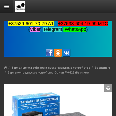
+37529-601-70-79 A1
+37533-604-19-99 MTC
(
Viber
,
Telegram
,
WhatsApp
)
Зарядные устройства и пуско-зарядные устройства
Зарядные
Зарядно-предпуское устройство Орион PW-325 (Вымпел)
Previous
Ne