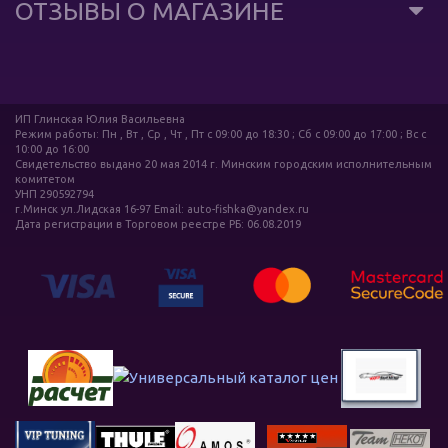
ОТЗЫВЫ О МАГАЗИНЕ
ИП Глинская Юлия Васильевна
Режим работы: Пн , Вт , Ср , Чт , Пт c 09:00 до 18:30 ; Сб c 09:00 до 17:00 ; Вс c
10:00 до 16:00
Свидетельство выдано 20 мая 2014 г. Минским городским исполнительным
комитетом
УНП 290592794
г.Минск ул.Лидская 16-97 Email: auto-fishka@yandex.ru
Дата регистрации в Торговом реестре РБ: 06.08.2019