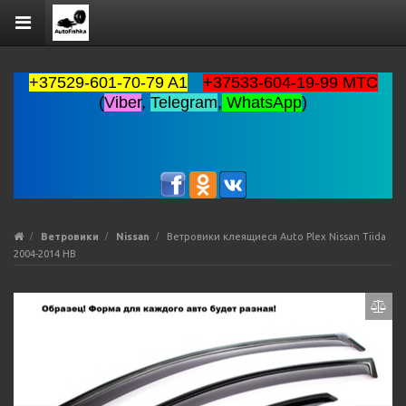
+37529-601-70-79 A1
+37533-604-19-99 MTC
(
Viber
,
Telegram
,
WhatsApp
)
Ветровики
Nissan
Ветровики клеящиеся Auto Plex Nissan Tiida
2004-2014 HB
Previous
Ne