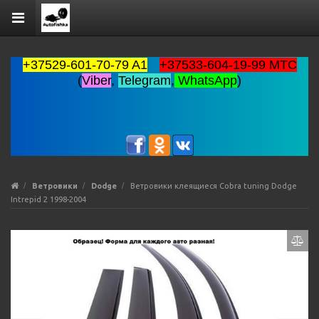
+37529-601-70-79 A1
+37533-604-19-99 MTC
(
Viber
,
Telegram
,
WhatsApp
)
Ветровики
Dodge
Ветровики клеящиеся Cobra tuning Dodge
Intrepid 2 1998-2004
Previous
Ne