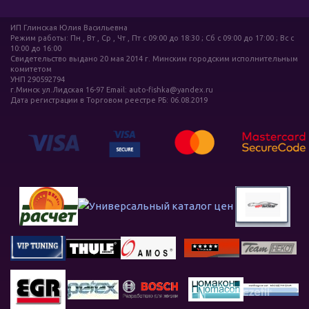
ИП Глинская Юлия Васильевна
Режим работы: Пн , Вт , Ср , Чт , Пт c 09:00 до 18:30 ; Сб c 09:00 до 17:00 ; Вс c
10:00 до 16:00
Свидетельство выдано 20 мая 2014 г. Минским городским исполнительным
комитетом
УНП 290592794
г.Минск ул.Лидская 16-97 Email: auto-fishka@yandex.ru
Дата регистрации в Торговом реестре РБ: 06.08.2019