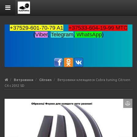
+37529-601-70-79 A1
+37533-604-19-99 MTC
(
Viber
,
Telegram
,
WhatsApp
)
Ветровики
Citroen
Ветровики клеящиеся Cobra tuning Citroen
C4 с 2012 SD
Previous
Ne