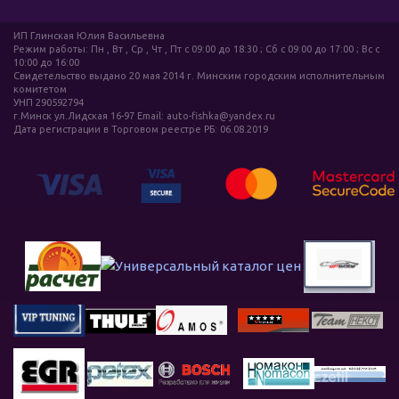
ИП Глинская Юлия Васильевна
Режим работы: Пн , Вт , Ср , Чт , Пт c 09:00 до 18:30 ; Сб c 09:00 до 17:00 ; Вс c
10:00 до 16:00
Свидетельство выдано 20 мая 2014 г. Минским городским исполнительным
комитетом
УНП 290592794
г.Минск ул.Лидская 16-97 Email: auto-fishka@yandex.ru
Дата регистрации в Торговом реестре РБ: 06.08.2019