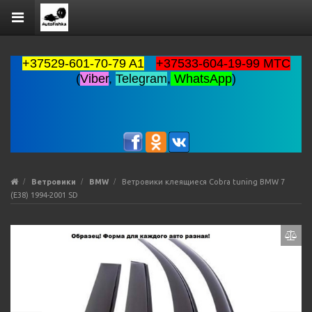
+37529-601-70-79 A1
+37533-604-19-99 MTC
(
Viber
,
Telegram
,
WhatsApp
)
Ветровики
BMW
Ветровики клеящиеся Cobra tuning BMW 7
(E38) 1994-2001 SD
Previous
Ne