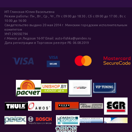
ИП Глинская Юлия Васильевна
Режим работы: Пн , Вт , Ср , Чт , Пт c 09:00 до 18:30 ; Сб c 09:00 до 17:00 ; Вс c
10:00 до 16:00
Свидетельство выдано 20 мая 2014 г. Минским городским исполнительным
комитетом
УНП 290592794
г.Минск ул.Лидская 16-97 Email: auto-fishka@yandex.ru
Дата регистрации в Торговом реестре РБ: 06.08.2019