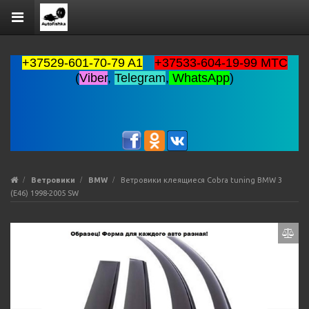
+37529-601-70-79 A1
+37533-604-19-99 MTC
(
Viber
,
Telegram
,
WhatsApp
)
Ветровики
BMW
Ветровики клеящиеся Cobra tuning BMW 3
(E46) 1998-2005 SW
Previous
Ne