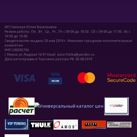
ИП Глинская Юлия Васильевна
Режим работы: Пн , Вт , Ср , Чт , Пт c 09:00 до 18:30 ; Сб c 09:00 до 17:00 ; Вс c
10:00 до 16:00
Свидетельство выдано 20 мая 2014 г. Минским городским исполнительным
комитетом
УНП 290592794
г.Минск ул.Лидская 16-97 Email: auto-fishka@yandex.ru
Дата регистрации в Торговом реестре РБ: 06.08.2019