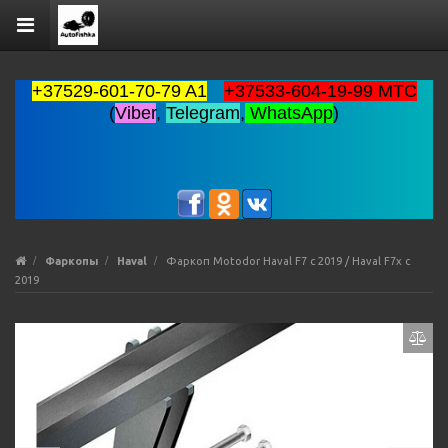
+37529-601-70-79 A1
+37533-604-19-99 MTC
(
Viber
,
Telegram
,
WhatsApp
)
Фаркопы
Haval
Фаркоп Motodor Haval F7 с 2019 / Haval F7x с
2019
Previous
Ne