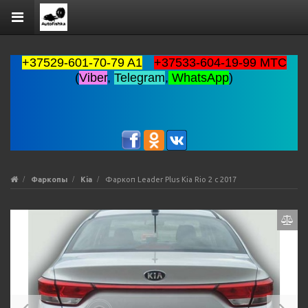
+37529-601-70-79 A1
+37533-604-19-99 MTC
(
Viber
,
Telegram
,
WhatsApp
)
Фаркопы
Kia
Фаркоп Leader Plus Kia Rio 2 с 2017
Previous
Ne