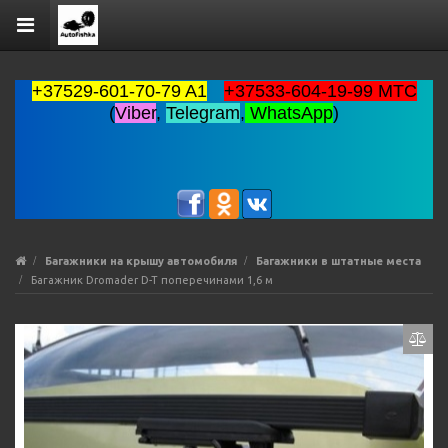
+37529-601-70-79 A1
+37533-604-19-99 MTC
(
Viber
,
Telegram
,
WhatsApp
)
Багажники на крышу автомобиля
Багажники в штатные места
Багажник Dromader D-T поперечинами 1,6 м
Previous
Ne