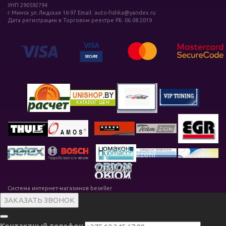
УНП 290592794
г.Минск ул.Лидская 16-97 Email: auto-fishka@yandex.ru
Дата регистрации в Торговом реестре РБ: 06.08.2019
Система интернет-магазинов beseller
ЗАКАЗАТЬ ЗВОНОК
Контактный телефон