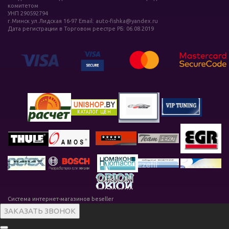
комитетом
УНП 290592794
г.Минск ул.Лидская 16-97 Email: auto-fishka@yandex.ru
Дата регистрации в Торговом реестре РБ: 06.08.2019
Система интернет-магазинов beseller
ЗАКАЗАТЬ ЗВОНОК