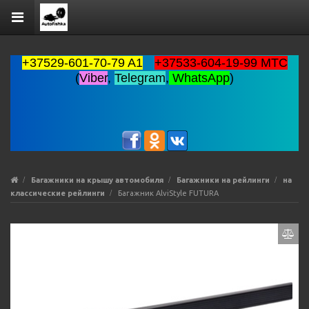
+37529-601-70-79 A1
+37533-604-19-99 MTC
(
Viber
,
Telegram
,
WhatsApp
)
Багажники на крышу автомобиля
Багажники на рейлинги
на
классические рейлинги
Багажник AlviStyle FUTURA
Previous
Ne