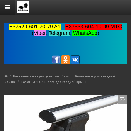
+37529-601-70-79 A1
+37533-604-19-99 MTC
(
Viber
,
Telegram
,
WhatsApp
)
Багажники на крышу автомобиля
Багажники для гладкой
крыши
Багажник LUX D aero для гладкой крыши
Previous
Ne