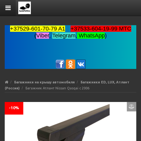
+37529-601-70-79 A1
+37533-604-19-99 MTC
(
Viber
,
Telegram
,
WhatsApp
)
Багажники на крышу автомобиля
Багажники ED, LUX, Атлант
(Россия)
Багажник Атлант Nissan Qasqai с 2006
-10%
Previous
Ne